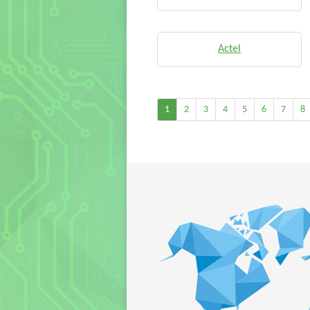
Actel
1
2
3
4
5
6
7
8