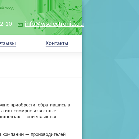
й город:
02-10
info@wselectronics.ru
Отзывы
Контакты
ожно приобрести, обратившись в
 а их всемирно известные
понентах
— они являются
ия компаний — производителей