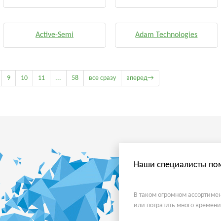
Active-Semi
Adam Technologies
9
10
11
...
58
все сразу
вперед→
Наши специалисты пом
В таком огромном ассортимен
или потратить много времени