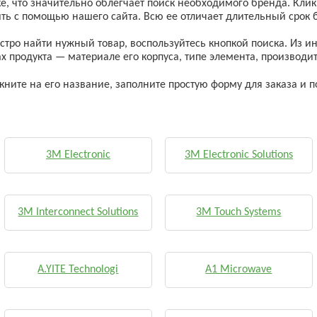
, что значительно облегчает поиск необходимого бренда. Кликн
ть с помощью нашего сайта. Всю ее отличает длительный срок
стро найти нужный товар, воспользуйтесь кнопкой поиска. Из
ах продукта — материале его корпуса, типе элемента, производит
ните на его название, заполните простую форму для заказа и п
3M Electronic
3M Electronic Solutions
3M Interconnect Solutions
3M Touch Systems
A.YITE Technologi
A1 Microwave