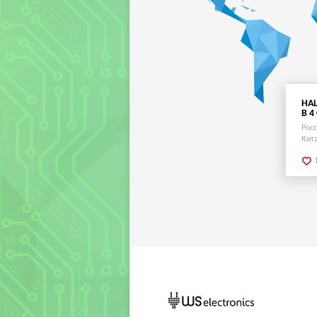
НА
В 4
Рос
Кит