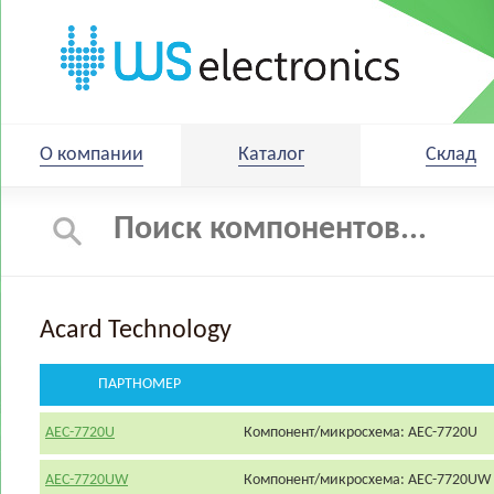
О компании
Каталог
Склад
Acard Technology
ПАРТНОМЕР
AEC-7720U
Компонент/микросхема: AEC-7720U
AEC-7720UW
Компонент/микросхема: AEC-7720UW