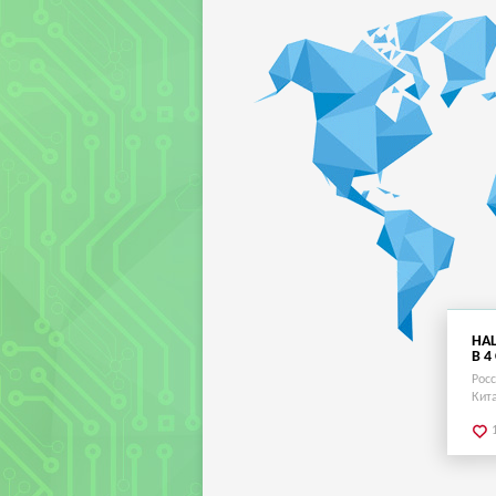
НА
В 4
Рос
Кит