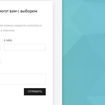
огут вам с выбором
те можно запросто запутаться
 в поисках.
E-MAIL