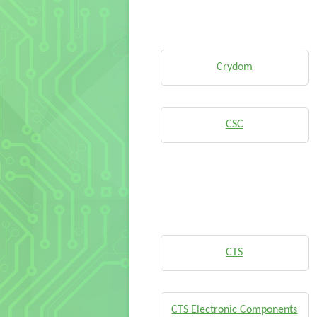
Crydom
CSC
CTS
CTS Electronic Components