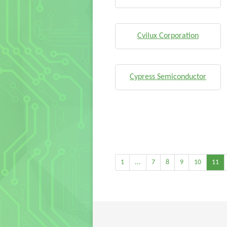
Cvilux Corporation
Cypress Semiconductor
1
...
7
8
9
10
11