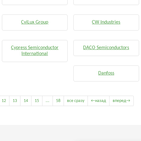
CviLux Group
CW Industries
Cypress Semiconductor
DACO Semiconductors
International
Danfoss
12
13
14
15
...
58
все сразу
←назад
вперед→