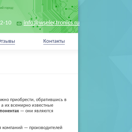
й город:
02-10
info@wselectronics.ru
Отзывы
Контакты
ожно приобрести, обратившись в
 а их всемирно известные
понентах
— они являются
ия компаний — производителей