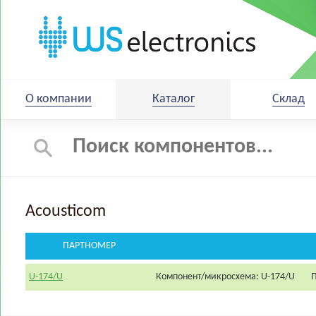
О компании
Каталог
Склад
Acousticom
ПАРТНОМЕР
U-174/U
Компонент/микросхема: U-174/U
П