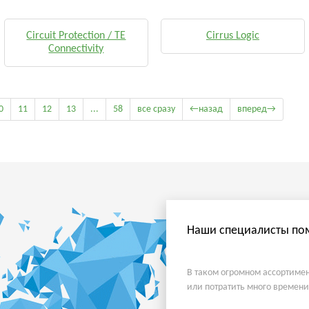
Circuit Protection / TE
Cirrus Logic
Connectivity
0
11
12
13
...
58
все сразу
←назад
вперед→
Наши специалисты пом
В таком огромном ассортимен
или потратить много времени