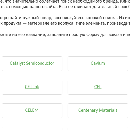
, что значительно облегчает поиск необходимого бренда. Кликн
ть с помощью нашего сайта. Всю ее отличает длительный срок
стро найти нужный товар, воспользуйтесь кнопкой поиска. Из
ах продукта — материале его корпуса, типе элемента, производит
ните на его название, заполните простую форму для заказа и п
Catalyst Semiconductor
Cavium
CE-Link
CEL
CELEM
Centenary Materials