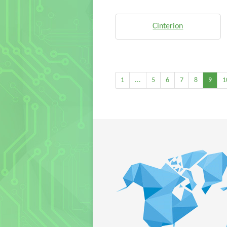
Cinterion
1
...
5
6
7
8
9
1