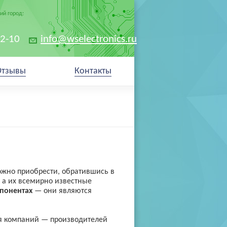
й город:
02-10
info@wselectronics.ru
Отзывы
Контакты
ожно приобрести, обратившись в
 а их всемирно известные
понентах
— они являются
ия компаний — производителей