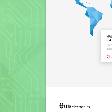
НА
В 4
Рос
Кит