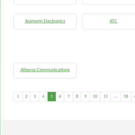
Assmann Electronics
ATC
Atheros Communications
1
2
3
4
5
6
7
8
9
10
11
...
58