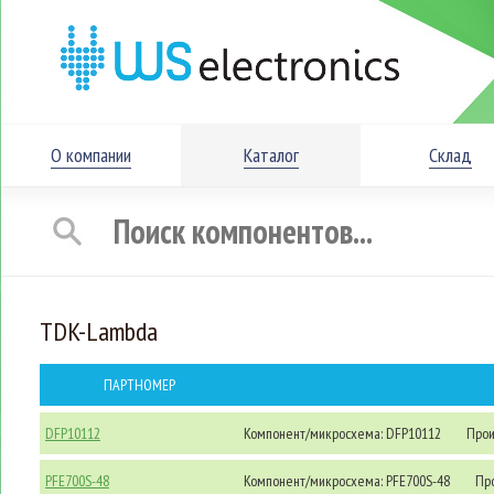
О компании
Каталог
Склад
TDK-Lambda
ПАРТНОМЕР
DFP10112
Компонент/микросхема: DFP10112
Прои
PFE700S-48
Компонент/микросхема: PFE700S-48
Про