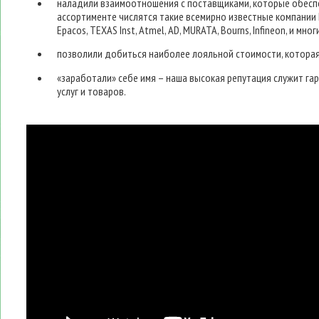
наладили взаимоотношения с поставщиками, которые обесп
ассортименте числятся такие всемирно известные компании Евро
Epаcos, TEXAS Inst, Atmel, AD, MURATA, Bourns, Infineon, и мног
позволили добиться наиболее лояльной стоимости, которая
«заработали» себе имя – наша высокая репутация служит га
услуг и товаров.