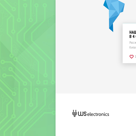
НА
В 4
Росс
Кита