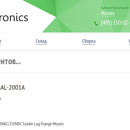
Выберите ближайший г
Москва
(495) 150-02
г
Склад
Сборка
SAL-2001A
A
250VAC/250VDC Solder Lug Flange Mount