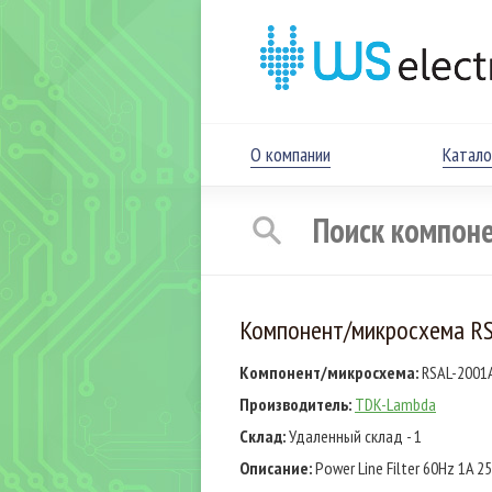
О компании
Катало
Компонент/микросхема R
Компонент/микросхема:
RSAL-2001
Производитель:
TDK-Lambda
Склад:
Удаленный склад - 1
Описание:
Power Line Filter 60Hz 1A 