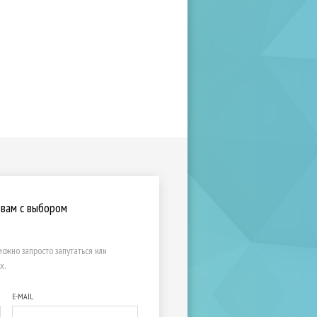
 вам с выбором
ожно запросто запутаться или
х.
E-MAIL