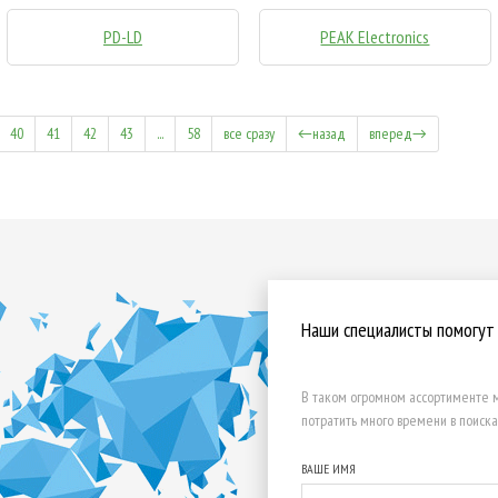
PD-LD
PEAK Electronics
40
41
42
43
...
58
все сразу
←назад
вперед→
Наши специалисты помогут
В таком огромном ассортименте м
потратить много времени в поиска
ВАШЕ ИМЯ