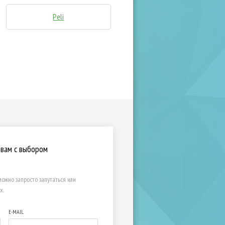
Peli
 вам с выбором
ожно запросто запутаться или
х.
E-MAIL