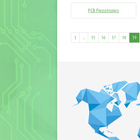
PCB Piezotronics
1
...
35
36
37
38
39