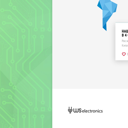
НА
В 4
Росс
Кита