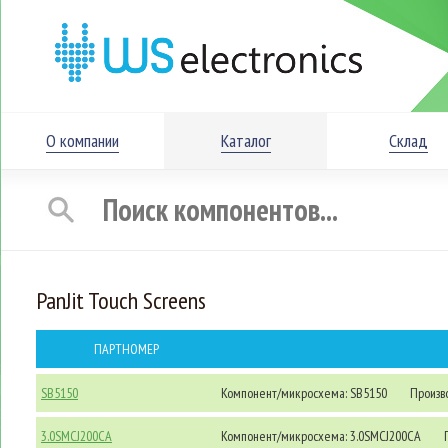
О компании
Каталог
Склад
PanJit Touch Screens
ПАРТНОМЕР
SB5150
Компонент/микросхема: SB5150
Произво
3.0SMCJ200CA
Компонент/микросхема: 3.0SMCJ200CA
П