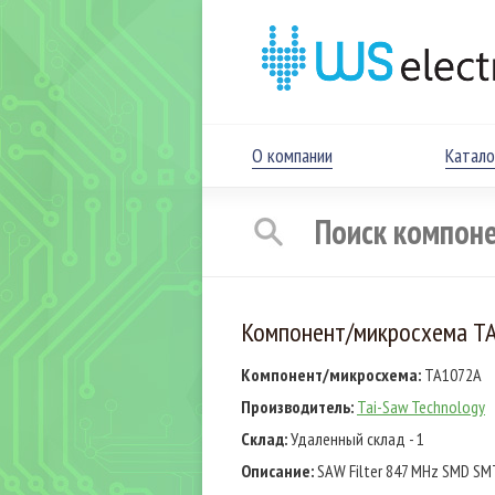
О компании
Катало
Компонент/микросхема T
Компонент/микросхема:
TA1072A
Производитель:
Tai-Saw Technology
Склад:
Удаленный склад - 1
Описание:
SAW Filter 847 MHz SMD SM