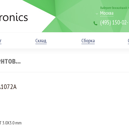
Выберите ближайший г
Москва
(495) 150-02
г
Склад
Сборка
A1072A
T 3.0X3.0 mm