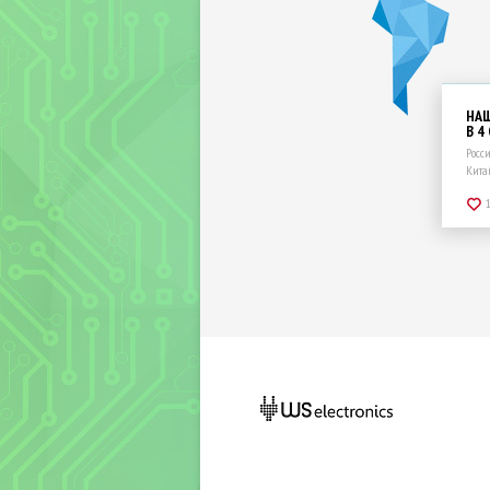
НА
В 4
Росс
Кита