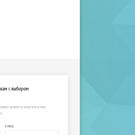
 вам с выбором
ожно запросто запутаться или
х.
E-MAIL