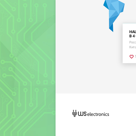
НА
В 4
Рос
Кит