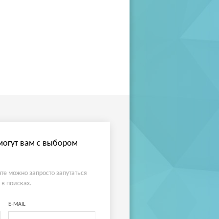
огут вам с выбором
те можно запросто запутаться
 в поисках.
E-MAIL