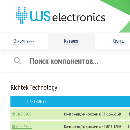
О компании
Каталог
Склад
Richtek Technology
ПАРТНОМЕР
RT9167-33GB
Компонент/микросхема: RT9167-33GB
П
RT9013-12GB
Компонент/микросхема: RT9013-12GB
П