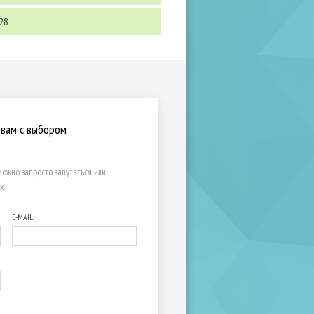
28
 вам с выбором
ожно запросто запутаться или
х.
E-MAIL