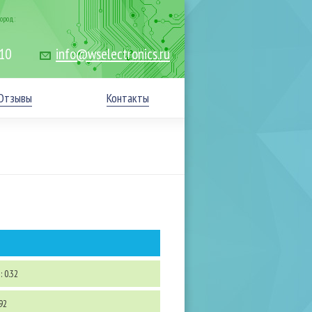
ород:
-10
info@wselectronics.ru
Отзывы
Контакты
 0.32
92