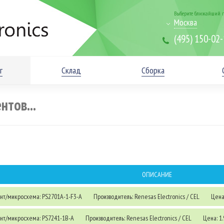
Выберите ближайший г
Москва
(495) 150-02
г
Склад
Сборка
ОПИСАНИЕ
нт/микросхема: PS2701A-1-F3-A
Производитель: Renesas Electronics / CEL
Цена:
нт/микросхема: PS7241-1B-A
Производитель: Renesas Electronics / CEL
Цена: 1.