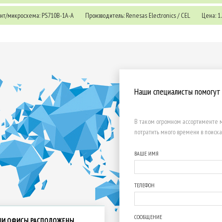
нт/микросхема: PS710B-1A-A
Производитель: Renesas Electronics / CEL
Цена: 1.
Наши специалисты помогут
В таком огромном ассортименте м
потратить много времени в поиска
ВАШЕ ИМЯ
ТЕЛЕФОН
СООБЩЕНИЕ
ШИ ОФИСЫ РАСПОЛОЖЕНЫ