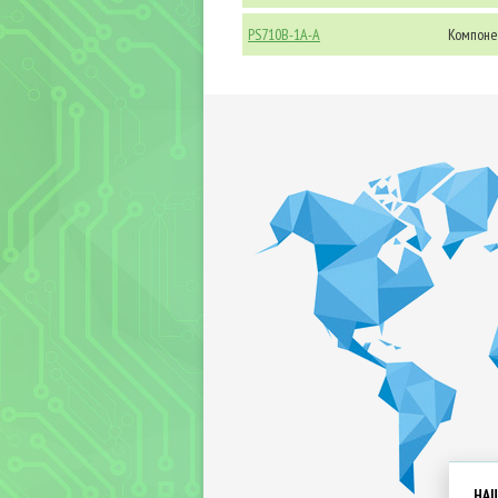
PS710B-1A-A
Компоне
НА